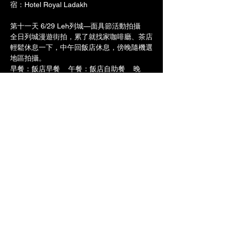
宿：Hotel Royal Ladakh
第十一天 6/29 Leh列城—面具節活動拍攝
全日列城漫遊街拍，累了就找家咖啡廳、茶店
輕鬆休息一下，中午回飯店休息，傍晚隨機選
地區拍攝。
早餐：飯店早餐    午餐：飯店自助餐    晚
餐：飯店晚餐
宿：Grand Dragon 或同級
第十二天 6/30 Leh 列城/德里/曼谷 參考航
班：TG316 2330/0525
今天搭機返回德里後先前往飯店盥洗，稍事休
息後吃晚餐，我們搭乘晚班機經曼谷返回台
北。
早餐：機上早餐    午餐：Ｘ    晚餐：Ｘ
宿：機上
第十三天 7/1 曼谷/台北 參考航班：TG316 
0825/1305
今日曼谷轉機回台北，抵達溫暖的家。