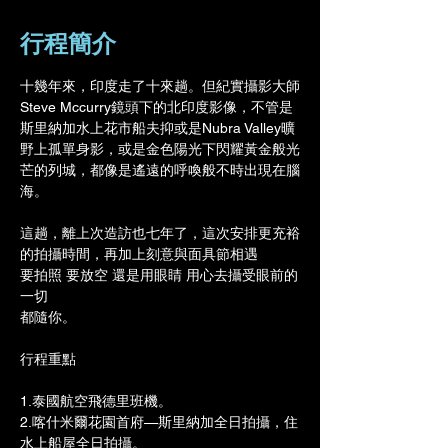
行程簡介
十幾年來，印度走了十來趟。但紀實攝影大師
Steve Mccurry鏡頭下的北印度影像，不管是
斯里納加水上花市船夫抑或是Nubra Valley曠
野上孤單身影，或是金色陽光下閃耀黃金般光
芒的列城，都像是遙遠的呼喚般不時出現在腦
海。
這趟，離上次造訪也七年了，這次安排更充裕
的拍攝時間，再加上刻意與面具節相遇
要拍照 要放空 還是用眼睛 用心去攝受眼前的
一切
都隨你。
行程重點
1.泰國航空飛德里班機。
2.喀什米爾花園首府—斯里納加全日拍攝，住
水上船屋全日拍攝。