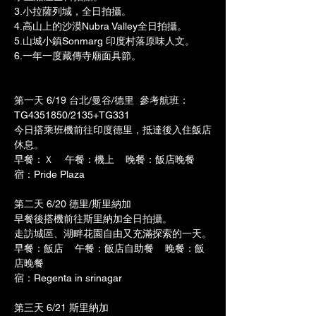
3.小拉薩列城，全日拍攝。
4.高山上的沙漠Nubra Valley全日拍攝。
5.山城小鎮Sonmarg 印度村落原味人文。
6.一年一度藏傳寺廟面具節。
第一天 6/19 台北/曼谷/德里  參考航班：
TG4351850/2135+TG331
今日搭乘班機前往印度德里，抵達後入住飯店
休息。
早餐：Ｘ    午餐：機上    晚餐：飯店晚餐
宿：Pride Plaza
第二天 6/20 德里/斯里納加
早餐後搭機前往斯里納加全日拍攝。
走訪城區、湖畔花園自由又充滿探索的一天。
早餐：飯店    午餐：飯店自助餐    晚餐：飯
店晚餐
宿：Regenta in srinagar
第三天 6/21 斯里納加