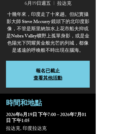
6月19日週五
  |  
拉达克
十幾年來，印度走了十來趟。但紀實攝
影大師 Steve Mccurry 鏡頭下的北印度影
像，不管是斯里納加水上花市船夫抑或
是Nubra Valley曠野上孤單身影，或是金
色陽光下閃耀黃金般光芒的列城，都像
是遙遠的呼喚般不時出現在腦海。
報名已截止
查看其他活動
時間和地點
2026年6月19日 下午7:00 – 2026年7月01
日 下午1:05
拉达克, 印度拉达克