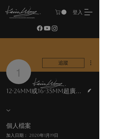
登入
更多動作
追蹤
12-24mm或16-35m
作者
12-24mm或16-35mm超廣角拍攝人像要領
個人檔案
加入日期： 2020年1月19日