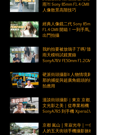
雨?!! Sony 85mm F1.4 GMII
人像散景高階技巧
經典人像鏡二代 Sony 85mm
F1.4 GMII 開箱！一到手馬上
出門拍攝
我約拍要被放鴿子了嗎? 陰
雨天模特試鏡實錄
SonyA7RV FE50mm F1.2GM
硬派街頭攝影II 人物情境剎
那的捕捉與超廣角鏡頭的街
拍應用
漫談街頭攝影｜東京 京都人
文光影之美｜從專業相機
SonyA7R5 到手機 Xperia1VI
京都 嵐山 | 常寂光寺 | 一個
人的五天街頭手機攝影旅程