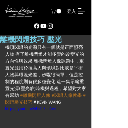
登入
離機閃燈技巧-壓光
機頂閃燈的光源只有一個就是正面照亮
人物 有了離機閃燈才能多變的改變光的
方向性與效果 離機閃燈人像課題中，重
置光源用於拉高人與環境對比或是平衡
人物與環境光差，步驟很簡單，但是控
制的程度則有很多種變化 這一集示範重
置光源(壓光)的時機與過程，希望對大家
有幫助 
#離機閃燈人像
#閃燈人像教學
#
閃燈壓光技巧
＃KEVIN WANG
https://youtu.be/6FcTu3ebNwI