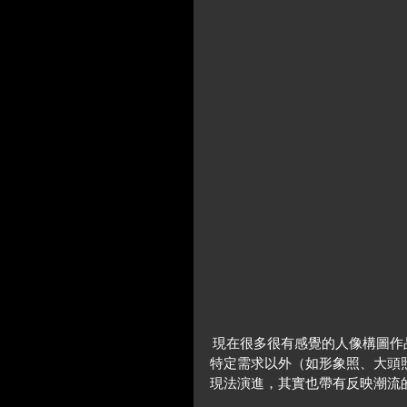
 現在很多很有感覺的人像構圖作品可能在以前的年代根本不會被接受，影像構圖手法上，在某些
特定需求以外（如形象照、大頭
現法演進，其實也帶有反映潮流