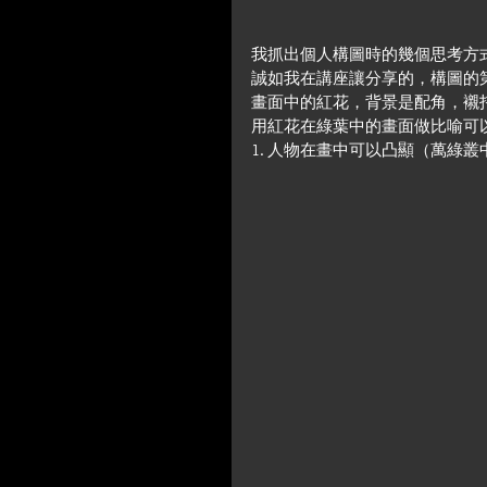
我抓出個人構圖時的幾個思考方
誠如我在講座讓分享的，構圖的
畫面中的紅花，背景是配角，襯
用紅花在綠葉中的畫面做比喻可
1. 人物在畫中可以凸顯（萬綠