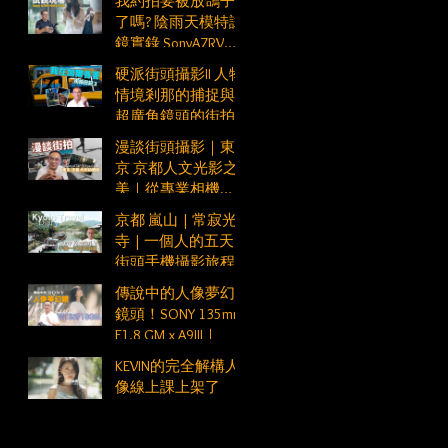
我約拍要被放鴿子
了嗎? 陰雨天模特試
鏡實錄 SonyA7RV
FE50mm F1.2GM
硬派街頭攝影II 人物
情境剎那的捕捉與
超廣角鏡頭的街拍
應用
漫談街頭攝影｜東
京 京都人文光影之
美｜從專業相機
SonyA7R5 到手機
京都 嵐山 | 常寂光
Xperia1VI
寺 | 一個人的五天
街頭手機攝影旅程
Vlog Day4
傳說中的人像夢幻
鏡頭！SONY 135mm
F1.8 GM x A9III｜
KEVIN的完全解構人
像線上課上架了