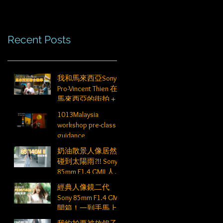
Recent Posts
我和馬來西亞Sony
Pro-Vincent Thien 在
馬來西亞的街拍＋
人像教學
1013Malaysia
workshop pre-class
guidance
奶油散景人像居然
碰到太陽雨?!! Sony
85mm F1.4 GMII 人像
散景高階技巧
經典人像鏡二代
Sony 85mm F1.4 GMII
開箱！一到手馬上
出門拍攝