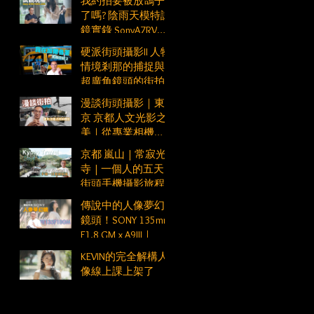
我約拍要被放鴿子
了嗎? 陰雨天模特試
鏡實錄 SonyA7RV
FE50mm F1.2GM
硬派街頭攝影II 人物
情境剎那的捕捉與
超廣角鏡頭的街拍
應用
漫談街頭攝影｜東
京 京都人文光影之
美｜從專業相機
SonyA7R5 到手機
京都 嵐山 | 常寂光
Xperia1VI
寺 | 一個人的五天
街頭手機攝影旅程
Vlog Day4
傳說中的人像夢幻
鏡頭！SONY 135mm
F1.8 GM x A9III｜
KEVIN的完全解構人
像線上課上架了