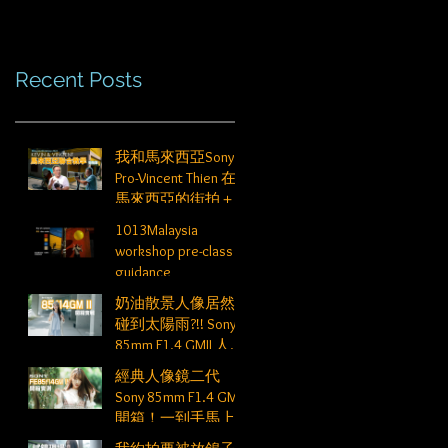
Recent Posts
我和馬來西亞Sony
Pro-Vincent Thien 在
馬來西亞的街拍＋
人像教學
1013Malaysia
workshop pre-class
guidance
奶油散景人像居然
碰到太陽雨?!! Sony
85mm F1.4 GMII 人像
散景高階技巧
經典人像鏡二代
Sony 85mm F1.4 GMII
開箱！一到手馬上
出門拍攝