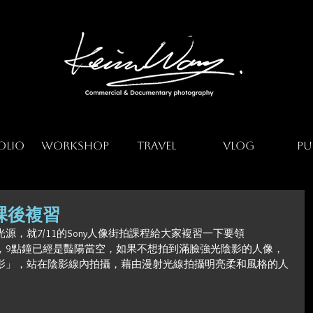
olio
Workshop
Travel
Vlog
Pu
程課後複習
，就7/11的Sony人像街拍課程給大家複習一下要領
，9點鐘已經是豔陽當空，如果不想拍到滿臉強光陰影的人像，
影」，站在陰影線內拍攝，藉由漫射光線拍攝明亮柔和風格的人