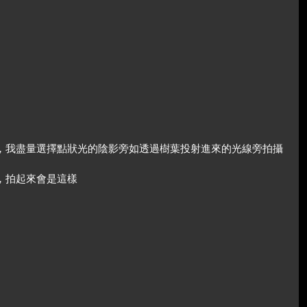
，我盡量選擇點狀光的陰影旁如透過樹葉投射進來的光線旁拍攝
，拍起來會是這樣