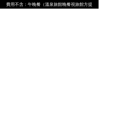
費用不含：午晚餐（溫泉旅館晚餐視旅館方提
供而定）
單人住宿（四萬溫泉除外）：+7000
目前確定增開第二團1/22-27，候補名額可依
照順序為第二團當然名單
報名後，請以line與行政助理或KEVIN連繫加
入群組
助理馮香 ID: fs77623
KEVIN ID:kevinwang0704
如要當地特定場次參加請私訊KEVIN報名
注意事項：
1.本行程屬小團體精緻攝影旅遊，最低出團總
人數5人，上限8人。
2.會因天候考量機動調整行程順序或拍點
3.攜伴旅遊組與攝影組同價