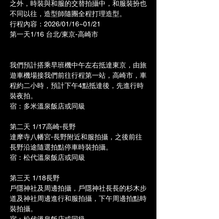
之外，時裝與和服的交替拍攝中，和服裝扮也
不同以往，造型師隨團全程打理造型。
行程內容：2026/01/16~01/21
第一天1/16 台北/東京-高崎市 
我們預計搭乘早班機中午左右抵達東京，由旅
遊車機場接我們前往行程第一站，高崎市，車
程約二小時，預計下午4點抵達後，先進行時
裝夜拍。
宿：多米溫泉飯店或同級
第二天 1/17高崎-長野
達摩寺八幡宮-長野附近和服拍攝，之後前往
長野沿途隨選拍點停車時裝拍攝。
宿：松代溫泉飯店或同級
第三天 1/18長野
戶隱神社及周邊拍攝，戶隱神社長長的杉木步
道及神社周邊進行和服拍攝，下午周邊拍點時
裝拍攝。