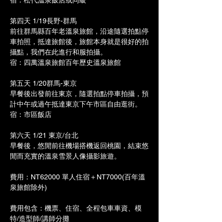
宿：松代溫泉飯店或同級
第四天 1/19長野-群馬
前往群馬縣百年老溫泉旅館，沿途隨選拍點停
車拍照，抵達旅館後，旅館本身就是很好的拍
攝點，我們在此進行和服拍攝。
宿：四萬溫泉旅館百年歷史溫泉旅館
第五天 1/20群馬-東京
早餐後出發前往東京，隨選拍點停車拍攝，預
計中午或過午抵達東京下午市區自由逛街。
宿：市區飯店
第六天 1/21 東京/台北
早餐後，悠閒前往機場搭機返回桃園，結束悠
閒而充實的溫泉雪景人像攝影旅遊。
費用：NT62000 單人住宿＋NT7000(百年溫
泉旅館除外)
費用包含：機票、住宿、全程包車車資、模
特/造型師/講師分攤