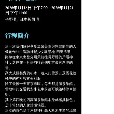
2026年1月16日 下午7:00 – 2026年1月21
日 下午11:00
长野县, 日本长野县
行程簡介
這一次我們好好享受溫泉美食與悠閒隨性的人
像創作並且造訪神隱少女取景地-四萬溫泉
路線從東京出發分兩天前往長野縣的戶隱神
社，選擇在一月份前往這個地方會有厚厚的
雪、
高大成排整齊的杉木，迷人的雪景以及雪花紛
飛中的神社與古著和服
除了最後一天東京市區，每天都是溫泉旅館，
雪地中的交通我安排包車前往可以隨時停車拍
照。
其中第四晚的四萬溫泉旅館本身就極具特色，
是非常好的人像拍攝場景。
這次的特色除了戶隱神社高大杉木步道的場景