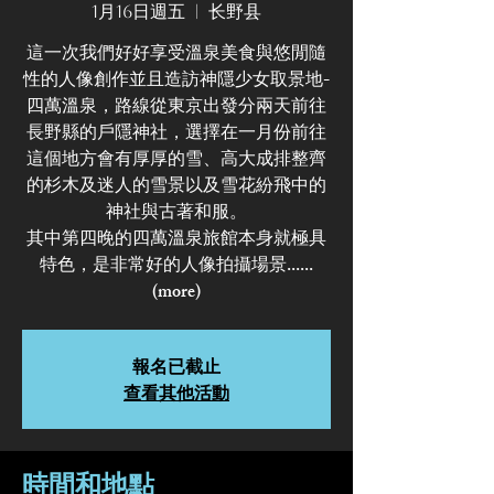
1月16日週五
  |  
长野县
這一次我們好好享受溫泉美食與悠閒隨
性的人像創作並且造訪神隱少女取景地-
四萬溫泉，路線從東京出發分兩天前往
長野縣的戶隱神社，選擇在一月份前往
這個地方會有厚厚的雪、高大成排整齊
的杉木及迷人的雪景以及雪花紛飛中的
神社與古著和服。
其中第四晚的四萬溫泉旅館本身就極具
特色，是非常好的人像拍攝場景......
(more)
報名已截止
查看其他活動
時間和地點