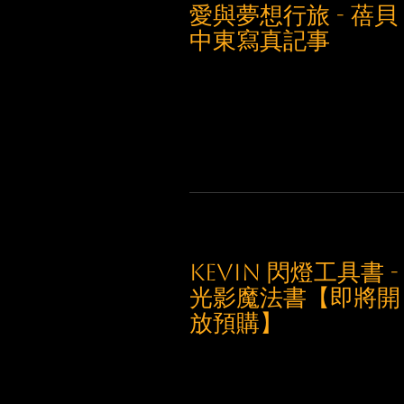
愛與夢想行旅 - 蓓貝
中東寫真記事
Kevin 閃燈工具書 -
光影魔法書【即將開
放預購】