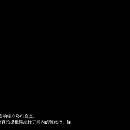
嶼的獨立發行寫真。
寫真拍攝後期紀錄了島內的輕旅行。從