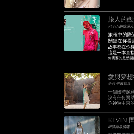
旅人的觀
kevin的旅遊人
旅程中的際
關鍵在你看
故事都在你
這是一本直
你需要的是點開
愛與夢想
蓓貝 中東寫真
一個臨時起
沒有任何贊助
你神遊中東
Kevin
即將開放預購