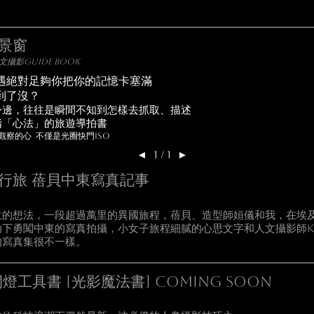
景窗
文攝影guide book
遇絕對足夠你把你的記憶卡塞滿
到了沒？
身邊，往往是瞬間不知到怎樣去抓取、描述
指「心法」的旅遊導拍書
觀察的心 不僅是光圈快門ISO
◄
1 / 1
►
行旅 蓓貝中東寫真記事
意的想法，一段超過萬里的異國旅程，蓓貝、造型師姮儀和我，在埃
下勇闖中東的寫真拍攝，小女子旅程細膩的心思文字和人文攝影師K
的寫真集很不一樣。
 閃燈工具書 [光影魔法書] coming soon