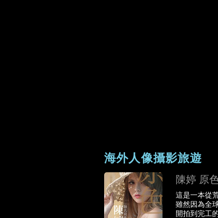
海外人像攝影旅遊
陳婷 原
這是一本從荒
雖然因為全
開拍到完工