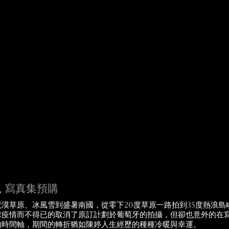
色 寫真集預購
漠草原、冰風雪到盛暑南國，從零下20度草原一路拍到35度熱浪島
球疫情而不得已的取消了原訂計劃於葡萄牙的拍攝，但卻也意外的在
的時間軸，期間的轉折猶如陳婷人生經歷的種種冷暖與幸運。