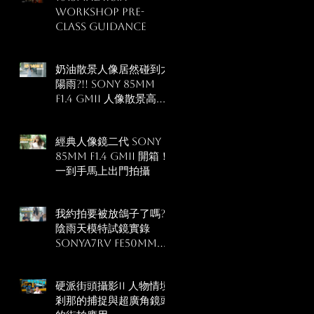
workshop pre-
class guidance
奶油散景人像居然碰到太
陽雨?!! Sony 85mm
F1.4 GMII 人像散景高階
技巧
經典人像鏡二代 Sony
85mm F1.4 GMII 開箱！
一到手馬上出門拍攝
我約拍要被放鴿子了嗎?
陰雨天模特試鏡實錄
SonyA7RV FE50mm
F1.2GM
硬派街頭攝影II 人物情境
剎那的捕捉與超廣角鏡頭