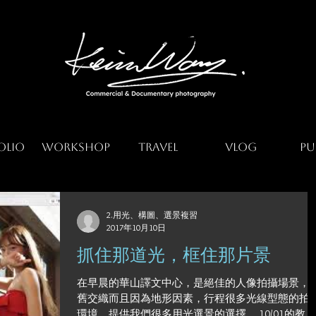
olio
Workshop
Travel
Vlog
Pu
2.用光、構圖、選景複習
2017年10月10日
抓住那道光，框住那片景
在早晨的華山譯文中心，是絕佳的人像拍攝場景，
舊交織而且因為地形因素，行程很多光線型態的拍
環境，提供我們很多用光選景的選擇。 10/01的教