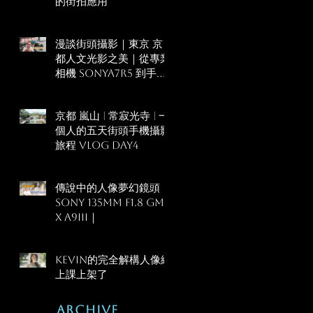
的街拍應用
漫談街頭攝影｜東京 京
都人文光影之美｜從專業
相機 SonyA7R5 到手機
Xperia1VI
京都 嵐山 | 常寂光寺 | 一
個人的五天街頭手機攝影
旅程 Vlog Day4
傳說中的人像夢幻鏡頭！
SONY 135mm F1.8 GM
x A9III｜
KEVIN的完全解構人像線
上課上架了
Archive