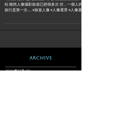
站 雖然人像攝影旅遊已經很多次 但，一個人的
旅行是第一次.... #旅遊人像 #人像選景 #人像基礎
技巧 #攝影知識 #唯美人像 #攝影基礎教學 #閃燈
人像 #離機閃燈技巧 #閃燈教學 #Sonyalpha
#sonya7r4...
Archive
2024年11月
(9)
9 篇文章
2023年8月
(4)
4 篇文章
2021年9月
(5)
5 篇文章
2020年7月
(1)
1 篇文章
2020年6月
(6)
6 篇文章
2019年2月
(4)
4 篇文章
2018年5月
(1)
1 篇文章
2017年10月
(1)
1 篇文章