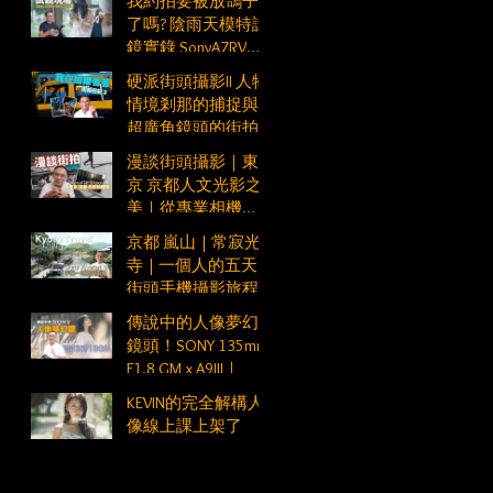
我約拍要被放鴿子
了嗎? 陰雨天模特試
鏡實錄 SonyA7RV
FE50mm F1.2GM
硬派街頭攝影II 人物
情境剎那的捕捉與
超廣角鏡頭的街拍
應用
漫談街頭攝影｜東
京 京都人文光影之
美｜從專業相機
SonyA7R5 到手機
京都 嵐山 | 常寂光
Xperia1VI
寺 | 一個人的五天
街頭手機攝影旅程
Vlog Day4
傳說中的人像夢幻
鏡頭！SONY 135mm
F1.8 GM x A9III｜
KEVIN的完全解構人
像線上課上架了