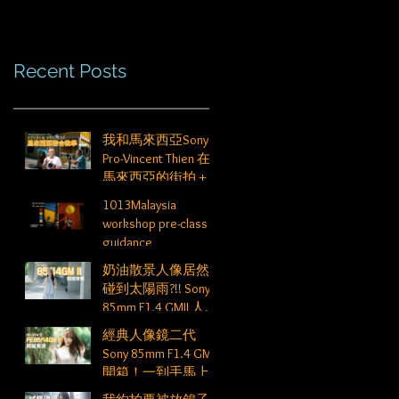
Recent Posts
我和馬來西亞Sony
Pro-Vincent Thien 在
馬來西亞的街拍＋
人像教學
1013Malaysia
workshop pre-class
guidance
奶油散景人像居然
碰到太陽雨?!! Sony
85mm F1.4 GMII 人像
散景高階技巧
經典人像鏡二代
Sony 85mm F1.4 GMII
開箱！一到手馬上
出門拍攝