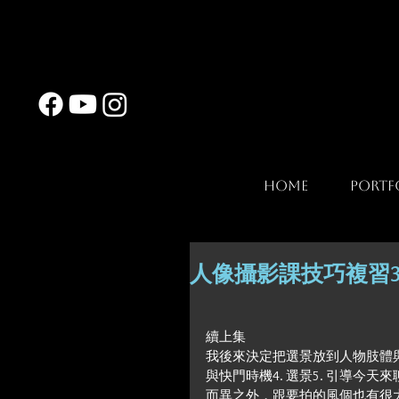
Home
Portf
人像攝影課技巧複習3
續上集
我後來決定把選景放到人物肢體與快
與快門時機4. 選景5. 引導
而異之外，跟要拍的風個也有很