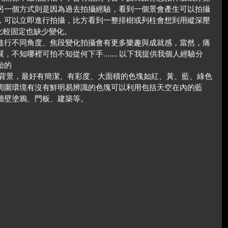
另一個方式則是因為過去拍攝經驗，看到一個景會產生可以拍攝
，可以立即進行拍攝，比方看到一整排樹或列柱會想到用縱深壓
比較固定也缺少變化。
進行不同角度、焦段變化拍攝會有更多樂趣與成就感，當然，痛
，不知哪裡可拍不知從何下手……. 以下我提供我個人經驗分
始的
攝的背景，最好有簡潔、有彩度、大面積的色塊如紅、黃、藍、綠色
周圍環境有沒有鮮明易辨識的色塊可以利用包括天空在內的藍
牆壁塗鴉、門板、建築等。