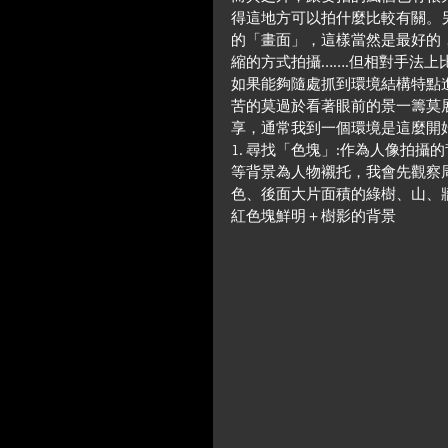
得這地方可以拍什麼比較有關。
的「畫面」，這樣當然是最好的
縮的方式拍攝…….但相對手法上
如果能夠隨處抓到環境結構特點
苦的莫過於看著眼前的景一籌莫展
享，通常我到一個環境是這麼開
1. 尋找「色塊」:作為人像拍
等背景為人物襯托，我會先觀察
色、後面大片面積的綠樹、山、
紅色塊鮮明＋樹影的背景